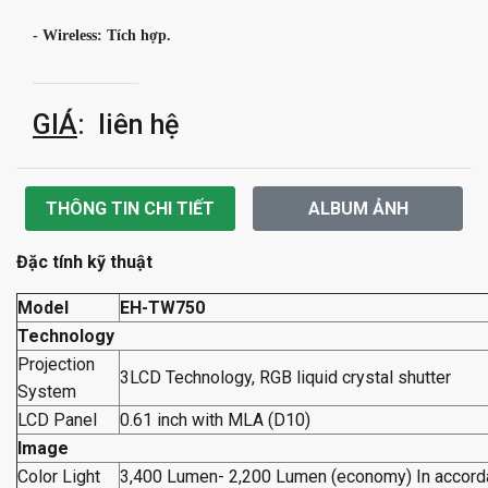
- Wireless: Tích hợp. 
GIÁ
: liên hệ
THÔNG TIN CHI TIẾT
ALBUM ẢNH
Đặc tính kỹ thuật
Model
EH-TW750
Technology
Projection
3LCD Technology, RGB liquid crystal shutter
System
LCD Panel
0.61 inch with MLA (D10)
Image
Color Light
3,400 Lumen- 2,200 Lumen (economy) In accord