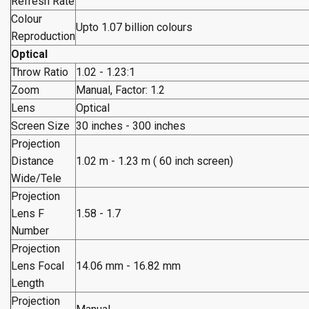
Refresh Rate
Colour
Upto 1.07 billion colours
Reproduction
Optical
Throw Ratio
1.02 - 1.23:1
Zoom
Manual, Factor: 1.2
Lens
Optical
Screen Size
30 inches - 300 inches
Projection
Distance
1.02 m - 1.23 m ( 60 inch screen)
Wide/Tele
Projection
Lens F
1.58 - 1.7
Number
Projection
Lens Focal
14.06 mm - 16.82 mm
Length
Projection