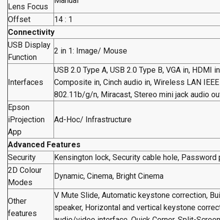
Manual
Lens Focus
Offset
14 : 1
Connectivity
USB Display
2 in 1: Image/ Mouse
Function
USB 2.0 Type A, USB 2.0 Type B, VGA in, HDMI in 
Interfaces
Composite in, Cinch audio in, Wireless LAN IEEE
802.11b/g/n, Miracast, Stereo mini jack audio ou
Epson
iProjection
Ad-Hoc/ Infrastructure
App
Advanced Features
Security
Kensington lock, Security cable hole, Password 
2D Colour
Dynamic, Cinema, Bright Cinema
Modes
V Mute Slide, Automatic keystone correction, Bui
Other
speaker, Horizontal and vertical keystone corre
features
audio/video interface, Quick Corner, Split-Scree