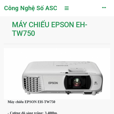
Công Nghệ Số ASC
MÁY CHIẾU EPSON EH-
TW750
Máy chiếu EPSON EH-TW750

- Cường độ sáng trắng: 3.400lm.
