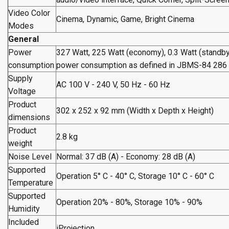
Video Color
Cinema, Dynamic, Game, Bright Cinema
Modes
General
Power
327 Watt, 225 Watt (economy), 0.3 Watt (standb
consumption
power consumption as defined in JBMS-84 286
Supply
AC 100 V - 240 V, 50 Hz - 60 Hz
Voltage
Product
302‎ x 252 x 92 mm (Width x Depth x Height)
dimensions
Product
2.8 kg
weight
Noise Level
Normal: 37 dB (A) - Economy: 28 dB (A)
Supported
Operation 5° C - 40° C, Storage 10° C - 60° C
Temperature
Supported
Operation 20% - 80%, Storage 10% - 90%
Humidity
Included
iProjection