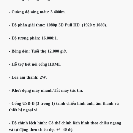
- Cường độ sáng màu: 3.400lm.

- Độ phân giải thực: 1080p 3D Full HD  (1920 x 1080).

- Độ tương phản: 16.000:1.

- Bóng đèn: Tuổi thọ 12.000 giờ.

- Hỗ trợ kết nối cổng HDMI.

- Loa âm thanh: 2W.

- Khởi động máy nhanh/Tắt máy tức thì.

- Cổng USB-B (3 trong 1) trình chiếu hình ảnh, âm thanh và 
thiết bị ngoại vi.

- Độ chỉnh lệch hình: Có thể chỉnh lệch hình theo chiều ngang 
và tự động theo chiều dọc +/- 30 độ.
