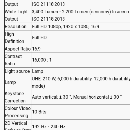
Output
ISO 21118:2013
White Light
3,400 Lumen - 2,200 Lumen (economy) In accor
Output
ISO 21118:2013
Resolution
Full HD 1080p, 1920 x 1080, 16:9
High
Full HD
Definition
Aspect Ratio
16:9
Contrast
16,000 : 1
Ratio
Light source
Lamp
UHE, 210 W, 6,000 h durability, 12,000 h durabil
Lamp
mode)
Keystone
Auto vertical: ± 30 °, Manual horizontal ± 30 °
Correction
Colour Video
10 Bits
Processing
2D Vertical
192 Hz - 240 Hz