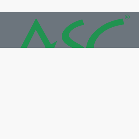
Công ty TNHH MTV Công Nghệ Số ASC
Địa chỉ: 287, Phan Đình Phùng, Phường Trà Vinh, Tỉnh
Vĩnh Long
Điện thoại: +84 2943 867 707
Email: info@congnghesoasc.com