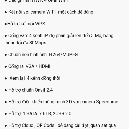
● Đầu ghi hình NVR 4 kênh WIFI
● Kết nối với camera WIFI một cách dễ dàng
●Hỗ trợ kết nối WPS
● Cổng vào: 4 kênh IP độ phân giải lên đến 5 Mp, băng
thông tối đa 80Mbps
● Chuẩn nén hình ảnh: H.264/MJPEG
● Cổng ra: VGA / HDMI
● Xem lại: 4 kênh đồng thời
● Hỗ trợ chuẩn Onvif 2.4
● Hỗ trợ điều khiển thông minh 3D với camera Speedome
● Hỗ trợ: 1 SATA x 6TB, 2USB 2.0
● Hỗ trợ Cloud , QR Code :dễ dàng cài đặt ,quan sát qua