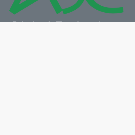
Công ty TNHH MTV Công Nghệ Số ASC
Địa chỉ: 287, Phan Đình Phùng, Phường Trà Vinh, Tỉnh
Vĩnh Long
Điện thoại: +84 2943 867 707
Email: info@congnghesoasc.com