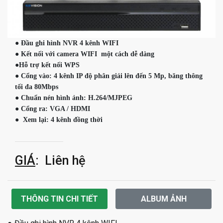
● Đầu ghi hình NVR 4 kênh WIFI

● Kết nối với camera WIFI  một cách dễ dàng

●Hỗ trợ kết nối WPS

● Cổng vào: 4 kênh IP độ phân giải lên đến 5 Mp, băng thông 
tối đa 80Mbps

● Chuẩn nén hình ảnh: H.264/MJPEG

● Cổng ra: VGA / HDMI

●  Xem lại: 4 kênh đồng thời 
GIÁ
: Liên hệ
THÔNG TIN CHI TIẾT
ALBUM ẢNH