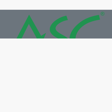
Công ty TNHH MTV Công Nghệ Số ASC
Địa chỉ: 287, Phan Đình Phùng, Phường Trà Vinh, Tỉnh
Vĩnh Long
Điện thoại: +84 2943 867 707
Email: info@congnghesoasc.com